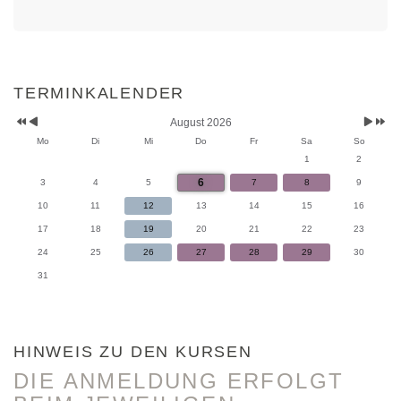
Vorheriges
Vorheriger
Nächst
Nächstes
Jahr
Monat
Monat
Jahr
TERMINKALENDER
August 2026
Mo
Di
Mi
Do
Fr
Sa
So
1
2
6
3
4
5
7
8
9
10
11
12
13
14
15
16
17
18
19
20
21
22
23
24
25
26
27
28
29
30
31
HINWEIS ZU DEN KURSEN
DIE ANMELDUNG ERFOLGT