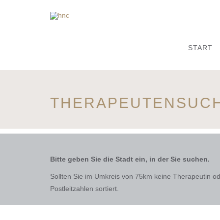
START
THERAPEUTENSUC
Bitte geben Sie die Stadt ein, in der Sie suchen.
Sollten Sie im Umkreis von 75km keine Therapeutin ode
Postleitzahlen sortiert.