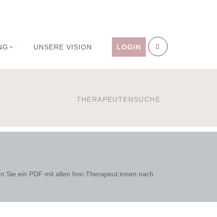
NG
UNSERE VISION
LOGIN
THERAPEUTENSUCHE
n Sie ein PDF mit allen hnc-Therapeut:innen nach