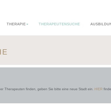
THERAPIE
THERAPEUTENSUCHE
AUSBILDU
HE
r Therapeuten finden, geben Sie bitte eine neue Stadt ein.
HIER
finde