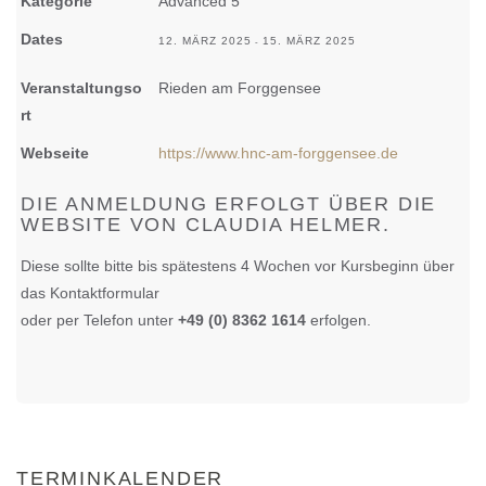
Kategorie
Advanced 5
Dates
12. MÄRZ 2025
15. MÄRZ 2025
-
Veranstaltungso
Rieden am Forggensee
rt
Webseite
https://www.hnc-am-forggensee.de
DIE ANMELDUNG ERFOLGT ÜBER DIE
WEBSITE VON CLAUDIA HELMER.
Diese sollte bitte bis spätestens 4 Wochen vor Kursbeginn über
das Kontaktformular
oder per Telefon unter
+49 (0) 8362 1614
erfolgen.
Vorheriges
Vorheriger
Nächst
Nächstes
Jahr
Monat
Monat
Jahr
TERMINKALENDER