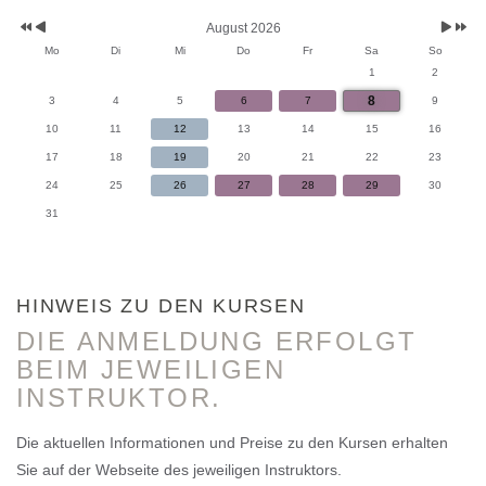
August 2026
Mo
Di
Mi
Do
Fr
Sa
So
1
2
8
3
4
5
6
7
9
10
11
12
13
14
15
16
17
18
19
20
21
22
23
24
25
26
27
28
29
30
31
HINWEIS ZU DEN KURSEN
DIE ANMELDUNG ERFOLGT
BEIM JEWEILIGEN
INSTRUKTOR.
Die aktuellen Informationen und Preise zu den Kursen erhalten
Sie auf der Webseite des jeweiligen Instruktors.