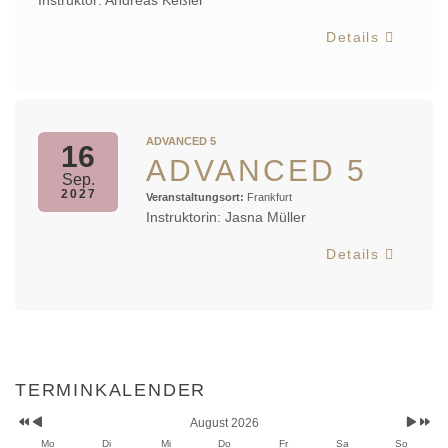
Instruktor: Andreas Keßler
Details
ADVANCED 5
16
ADVANCED 5
Sep.
2027
Veranstaltungsort:
Frankfurt
Instruktorin: Jasna Müller
Details
Vorheriges
Vorheriger
Nächst
Nächstes
Jahr
Monat
Monat
Jahr
TERMINKALENDER
August 2026
Mo
Di
Mi
Do
Fr
Sa
So