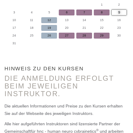
1
2
9
3
4
5
6
7
8
10
11
12
13
14
15
16
17
18
19
20
21
22
23
24
25
26
27
28
29
30
31
HINWEIS ZU DEN KURSEN
DIE ANMELDUNG ERFOLGT
BEIM JEWEILIGEN
INSTRUKTOR.
Die aktuellen Informationen und Preise zu den Kursen erhalten
Sie auf der Webseite des jeweiligen Instruktors.
Alle hier aufgeführten Instruktoren sind lizensierte Partner der
®
Gemeinschaftfür hnc - human neuro cybrainetics
und arbeiten